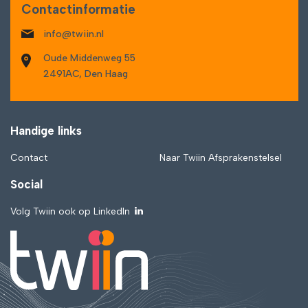
Contactinformatie
info@twiin.nl
Oude Middenweg 55
2491AC, Den Haag
Handige links
Contact
Naar Twiin Afsprakenstelsel
Social
Volg Twiin ook op LinkedIn